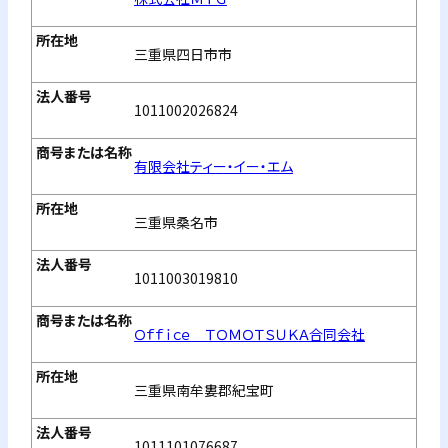
三重県四日市市
1011002026824
有限会社ティー・イー・エム
三重県桑名市
1011003019810
Ｏｆｆｉｃｅ ＴＯＭＯＴＳＵＫＡ合同会社
三重県南牟婁郡紀宝町
1011101076687