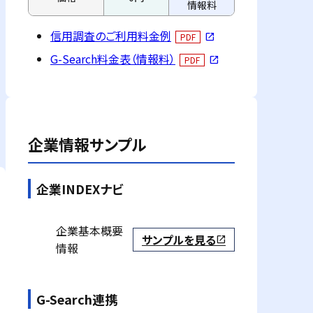
情報料
信用調査のご利用料金例
PDF
open_in_new
G-Search料金表（情報料）
PDF
open_in_new
企業情報サンプル
企業INDEXナビ
企業基本概要
サンプルを見る
open_in_new
情報
G-Search連携