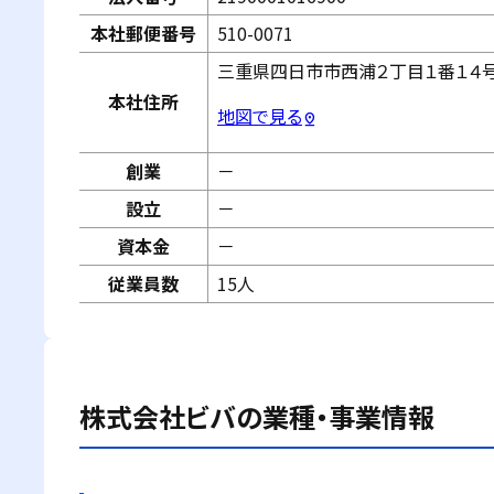
本社郵便番号
510-0071
三重県四日市市西浦２丁目１番１４
本社住所
地図で見る
pin_drop
創業
－
設立
－
資本金
－
従業員数
15人
株式会社ビバ
の業種・事業情報