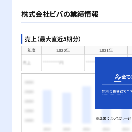
株式会社ビバ
の業績情報
売上（最大直近5期分）
年度
2020年
2021年
売上
********円
********円
*
person_edit
全て
無料会員登録
で全
※企業によっては、一