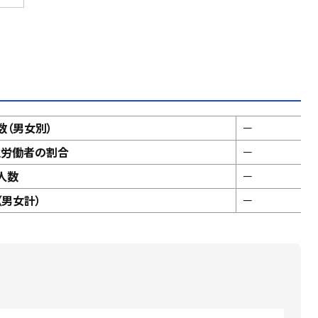
数（男女別）
－
性労働者の割合
－
人数
－
男女計）
－