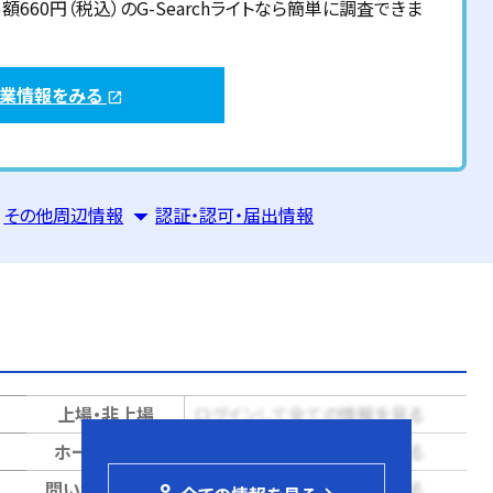
60円（税込）のG-Searchライトなら簡単に調査できま
企業情報をみる
open_in_new
その他周辺情報
認証・認可・届出情報
上場・非上場
ログインして全ての情報を見る
ホームページ
ログインして全ての情報を見る
問い合せページ
ログインして全ての情報を見る