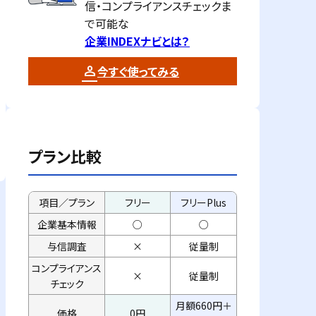
信・コンプライアンスチェックま
で可能な
企業INDEXナビとは？
今すぐ使ってみる
プラン比較
項目／プラン
フリー
フリーPlus
企業基本情報
○
○
与信調査
×
従量制
コンプライアンス
×
従量制
チェック
月額660円＋
価格
0円