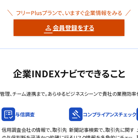
フリーPlusプランで、いますぐ企業情報をみる
会員登録をする
企業INDEXナビでできること
管理、チーム連携まで。あらゆるビジネスシーンで貴社の業務効率
list_alt_check
gavel
与信調査
コンプライアンスチェック
信用調査会社の情報で、取引先
新聞記事検索で、取引先に関す
の与信判断を迅速かつ的確に行
るリスク情報を多角的にチェッ