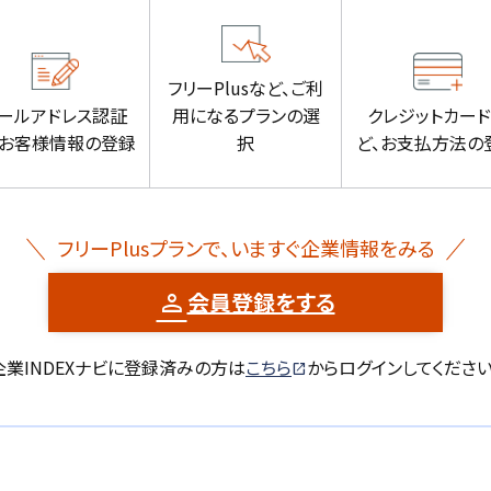
フリーPlusなど、ご利
ールアドレス認証
用になるプランの選
クレジットカー
、お客様情報の登録
択
ど、お支払方法の
フリーPlusプランで、いますぐ企業情報をみる
会員登録をする
企業INDEXナビに登録済みの方は
こちら
からログインしてください
open_in_new