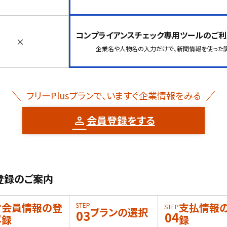
コンプライアンスチェック専用ツールのご
×
企業名や人物名の入力だけで、新聞情報を使った
フリーPlusプランで、いますぐ企業情報をみる
会員登録をする
登録のご案内
会員情報の登
支払情報
STEP
P
STEP
プランの選択
03
2
04
録
録