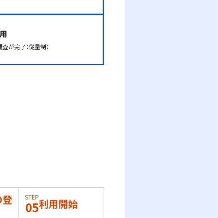
利用
調査が完了（従量制）
の登
STEP
利用開始
05