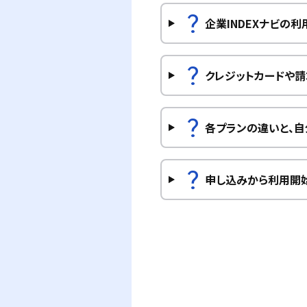
question_mark
企業INDEXナビの
question_mark
クレジットカードや
question_mark
各プランの違いと、自
question_mark
申し込みから利用開