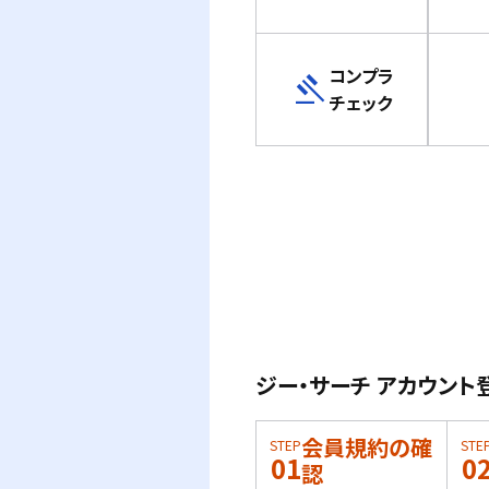
コンプラ
gavel
チェック
ジー・サーチ アカウント
会員規約の確
STEP
STE
01
0
認