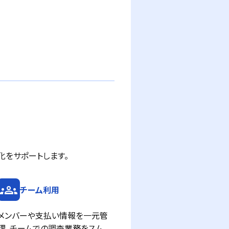
化をサポートします。
groups
チーム利用
メンバーや支払い情報を一元管
理。チームでの調査業務をスム