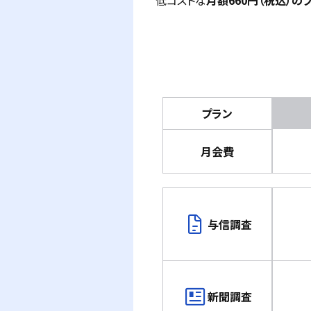
低コストな
月額660円（税込）のフ
プラン
月会費
docs
与信調査
newsmode
新聞調査