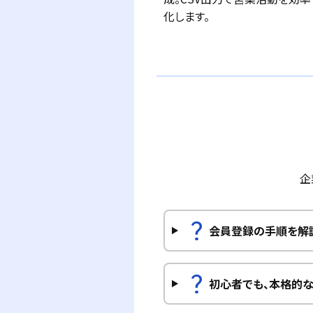
化します。
企
question_mark
会員登録の手順を解
question_mark
初心者でも、本格的