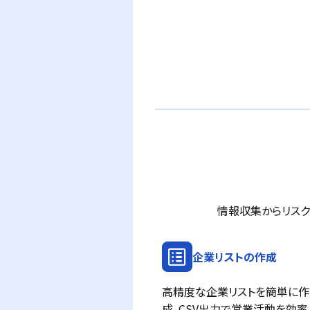
情報収集からリスク
list_alt
企業リストの作成
高精度な企業リストを簡単に作
成。CSV出力で営業活動を効率