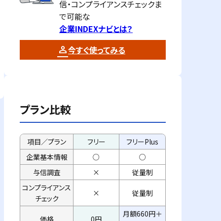
信・コンプライアンスチェックま
で可能な
企業INDEXナビとは？
今すぐ使ってみる
プラン比較
項目／プラン
フリー
フリーPlus
企業基本情報
○
○
与信調査
×
従量制
コンプライアンス
×
従量制
チェック
月額660円＋
価格
0円