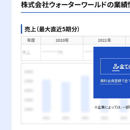
株式会社ウォーターワールド
の業績
売上（最大直近5期分）
年度
2020年
2021年
売上
********円
********円
*
person_edit
全て
無料会員登録
で全
※企業によっては、一