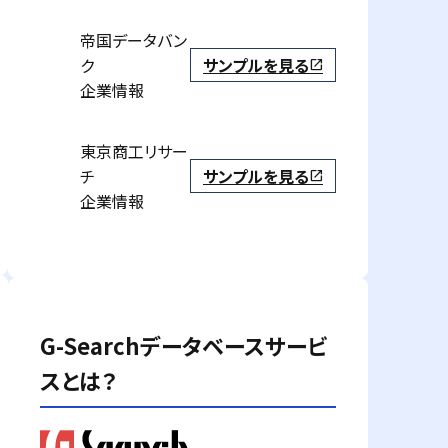
帝国データバン
ク
サンプルを見る
open_in_new
企業情報
東京商工リサー
チ
サンプルを見る
open_in_new
企業情報
G-Searchデータベースサービ
スとは？