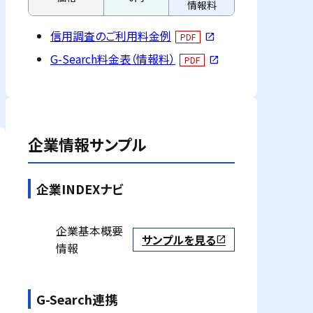
情報料
信用調査のご利用料金例
PDF
open_in_new
G-Search料金表（情報料）
PDF
open_in_new
企業情報サンプル
企業INDEXナビ
企業基本概要
サンプルを見る
open_in_new
情報
G-Search連携