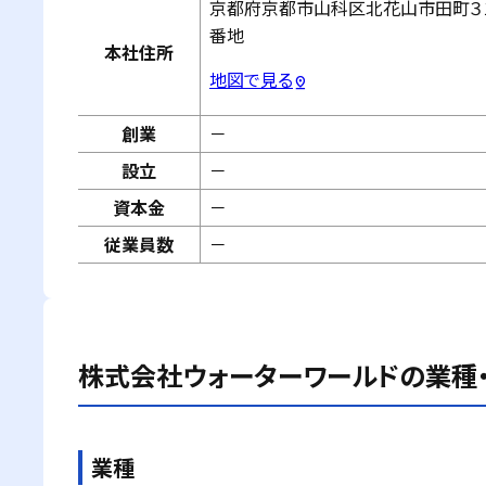
京都府京都市山科区北花山市田町３
番地
本社住所
地図で見る
pin_drop
創業
－
設立
－
資本金
－
従業員数
－
株式会社ウォーターワールド
の業種
業種