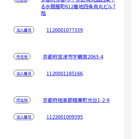
る水銀屋町612番地四条烏丸ビル7
階
1120001077339
法人番号
京都府宮津市字鶴賀2065-4
所在地
1120001185166
法人番号
京都府相楽郡精華町光台1-2-9
所在地
1122001009395
法人番号