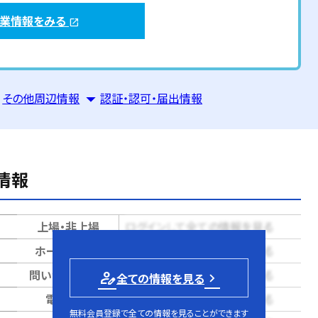
企業情報をみる
open_in_new
その他周辺情報
認証・認可・届出情報
情報
上場・非上場
ログインして全ての情報を見る
ホームページ
ログインして全ての情報を見る
問い合せページ
ログインして全ての情報を見る
person_edit
全ての情報を見る
電話番号
ログインして全ての情報を見る
無料会員登録
で全ての情報を見ることができます