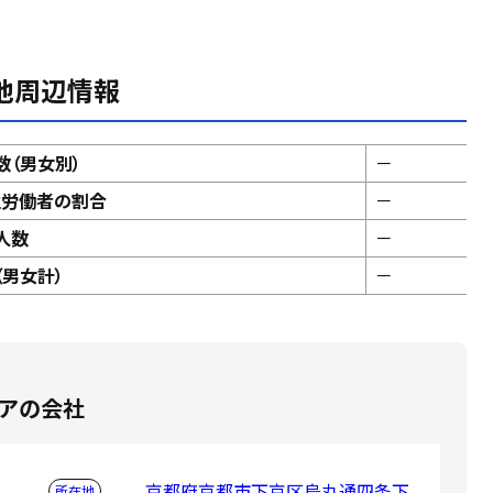
他周辺情報
数（男女別）
－
性労働者の割合
－
人数
－
男女計）
－
リアの会社
京都府京都市下京区烏丸通四条下
所在地