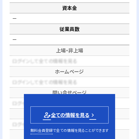
資本金
－
従業員数
－
上場・非上場
ログインして全ての情報を見る
ホームページ
ログインして全ての情報を見る
問い合せページ
ログインして全ての情報を見る
電話番号
person_edit
全ての情報を見る
ログインして全ての情報を見る
無料会員登録
で全ての情報を見ることができます
代表者