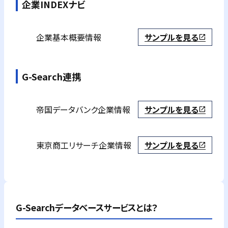
企業INDEXナビ
企業基本概要情報
サンプルを見る
open_in_new
G-Search連携
帝国データバンク
企業情報
サンプルを見る
open_in_new
東京商工リサーチ
企業情報
サンプルを見る
open_in_new
G-Searchデータベースサービスとは？