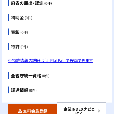
府省の届出・認定
（0件）
補助金
（0件）
表彰
（0件）
特許
（0件）
※特許情報の詳細は「J-PlatPat」で検索できます
全省庁統一資格
（0件）
調達情報
（0件）
企業INDEXナビと
無料会員登録
は？