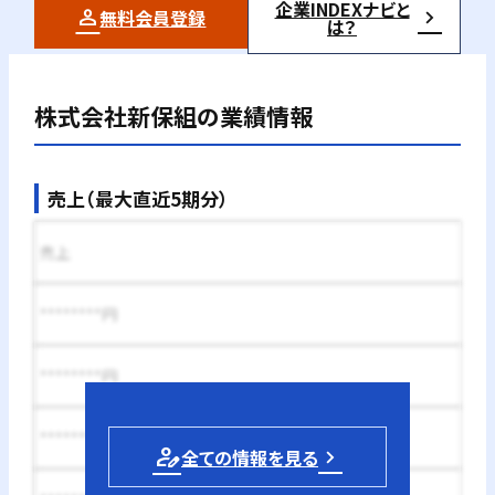
企業INDEXナビと
無料会員登録
は？
株式会社新保組
の業績情報
売上（最大直近5期分）
売上
********円
********円
********円
person_edit
全ての情報を見る