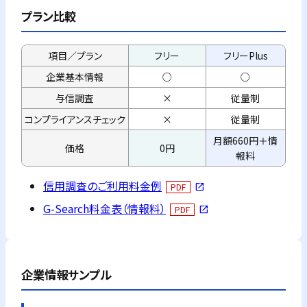
プラン比較
項目／プラン
フリー
フリーPlus
企業基本情報
○
○
与信調査
×
従量制
コンプライアンス
チェック
×
従量制
月額660円＋情
価格
0円
報料
信用調査のご利用料金例
PDF
open_in_new
G-Search料金表（情報料）
PDF
open_in_new
企業情報サンプル