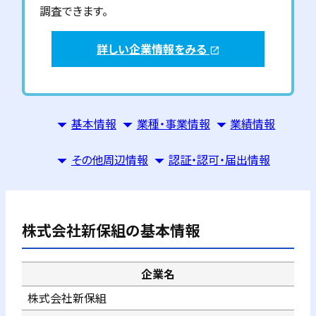
調査できます。
詳しい企業情報をみる
open_in_new
基本情報
業種・事業情報
業績情報
その他周辺情報
認証・認可・届出情報
株式会社新保組
の基本情報
企業名
株式会社新保組