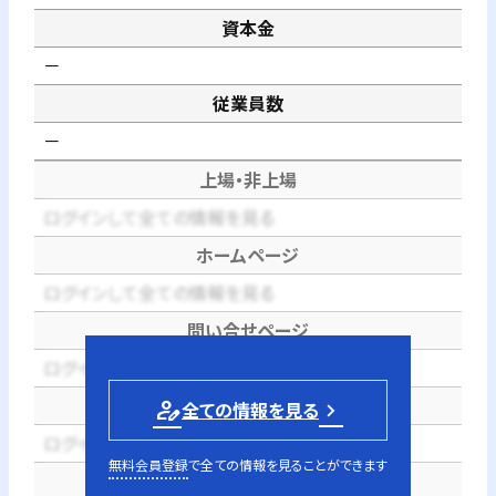
資本金
－
従業員数
－
上場・非上場
ログインして全ての情報を見る
ホームページ
ログインして全ての情報を見る
問い合せページ
ログインして全ての情報を見る
電話番号
person_edit
全ての情報を見る
ログインして全ての情報を見る
無料会員登録
で全ての情報を見ることができます
代表者