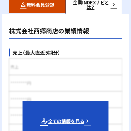
企業INDEXナビと
無料会員登録
は？
株式会社西郷商店
の業績情報
売上（最大直近5期分）
売上
********円
********円
********円
person_edit
全ての情報を見る