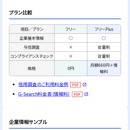
プラン比較
項目／プラン
フリー
フリーPlus
企業基本情報
○
○
与信調査
×
従量制
コンプライアンス
チェック
×
従量制
月額660円＋情
価格
0円
報料
信用調査のご利用料金例
PDF
open_in_new
G-Search料金表（情報料）
PDF
open_in_new
企業情報サンプル