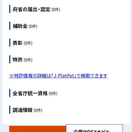
府省の届出・認定
（0件）
補助金
（0件）
表彰
（0件）
特許
（0件）
※特許情報の詳細は「J-PlatPat」で検索できます
全省庁統一資格
（0件）
調達情報
（0件）
企業INDEXナビと