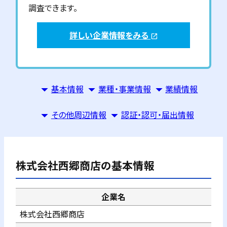
調査できます。
詳しい企業情報をみる
open_in_new
基本情報
業種・事業情報
業績情報
その他周辺情報
認証・認可・届出情報
株式会社西郷商店
の基本情報
企業名
株式会社西郷商店