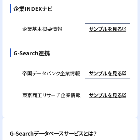
企業INDEXナビ
企業基本概要情報
サンプルを見る
open_in_new
G-Search連携
帝国データバンク
企業情報
サンプルを見る
open_in_new
東京商工リサーチ
企業情報
サンプルを見る
open_in_new
G-Searchデータベースサービスとは？