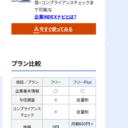
信・コンプライアンスチェックま
で可能な
企業INDEXナビとは？
今すぐ使ってみる
プラン比較
項目／プラン
フリー
フリーPlus
企業基本情報
○
○
与信調査
×
従量制
コンプライアンス
×
従量制
チェック
月額660円＋
価格
0円