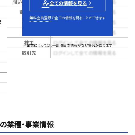
問い合せページ
ログインして全ての情報を見る
person_edit
全ての情報を見る
電話番号
ログインして全ての情報を見る
無料会員登録
で全ての情報を見ることができます
号
代表者
ログインして全ての情報を見る
売上
ログインして全ての情報を見る
株主
ログインして全ての情報を見る
※企業によっては、一部項目の情報がない場合があります
取引先
ログインして全ての情報を見る
の業種・事業情報