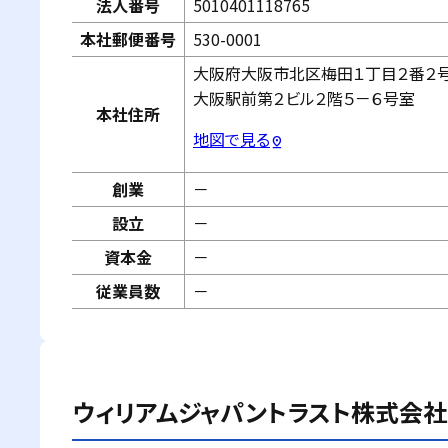
法人番号
5010401118765
本社郵便番号
530-0001
大阪府大阪市北区梅田１丁目２番２
大阪駅前第２ビル２階５－６号室
本社住所
地図で見る
pin_drop
創業
－
設立
－
資本金
－
従業員数
－
ウィリアムジャパントラスト株式会社