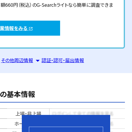
60円（税込）のG-Searchライトなら簡単に調査できま
企業情報をみる
open_in_new
その他周辺情報
認証・認可・届出情報
の基本情報
上場・非上場
ログインして全ての情報を見る
ホームページ
ログインして全ての情報を見る