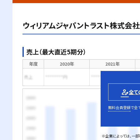
ウィリアムジャパントラスト株式会社
売上（最大直近5期分）
年度
2020年
2021年
売上
********円
********円
*
person_edit
全て
無料会員登録
で全
※企業によっては、一