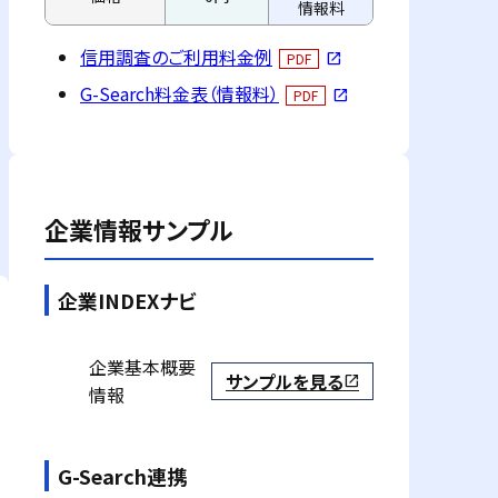
情報料
信用調査のご利用料金例
PDF
open_in_new
G-Search料金表（情報料）
PDF
open_in_new
企業情報サンプル
企業INDEXナビ
企業基本概要
サンプルを見る
open_in_new
情報
G-Search連携