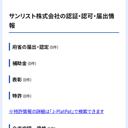
サンリスト株式会社
の認証・認可・届出情
報
府省の届出・認定
（0件）
補助金
（0件）
表彰
（0件）
特許
（0件）
※特許情報の詳細は「J-PlatPat」で検索できます