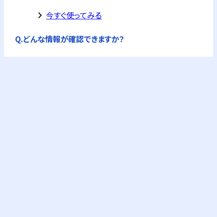
keyboard_arrow_right
今すぐ使ってみる
Q.
どんな情報が確認できますか？
A.
公的機関の企業情報を独自に集約した企業概要
が全て確認できます。
フリーPlusプランなら、企業概要情報に加え、G-
Searchの提供するビジネス情報が購入できます。
これにより与信調査やコンプライアンスチェック
が可能になります。
keyboard_arrow_right
料金プランを確認
Q.
与信調査とは？
A.
企業の信用力や支払い能力の評価です。取引に
おけるリスク回避、または定期的な見直しのため
に行います。