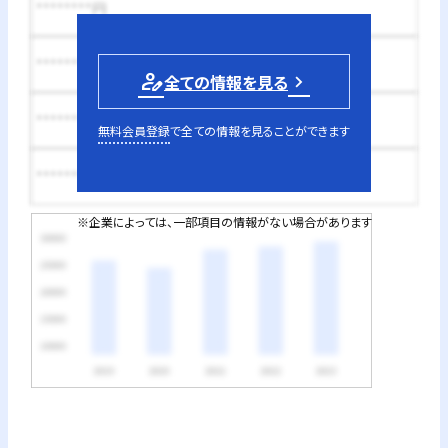
********円
********円
person_edit
全ての情報を見る
********円
無料会員登録
で全ての情報を見ることができます
********円
※企業によっては、一部項目の情報がない場合があります