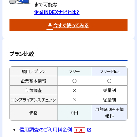
まで可能な
企業INDEXナビとは？
今すぐ使ってみる
プラン比較
項目／プラン
フリー
フリーPlus
企業基本情報
○
○
与信調査
×
従量制
コンプライアンス
チェック
×
従量制
月額660円＋情
価格
0円
報料
信用調査のご利用料金例
PDF
open_in_new