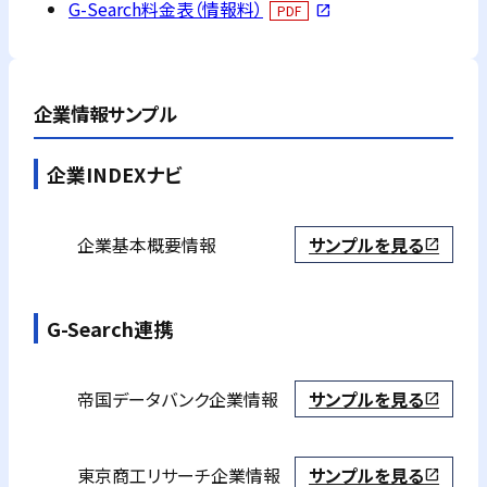
G-Search料金表（情報料）
PDF
open_in_new
企業情報サンプル
企業INDEXナビ
企業基本概要情報
サンプルを見る
open_in_new
G-Search連携
帝国データバンク
企業情報
サンプルを見る
open_in_new
東京商工リサーチ
企業情報
サンプルを見る
open_in_new