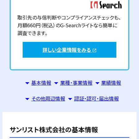
取引先の与信判断やコンプライアンスチェックも、
月額660円（税込）のG-Searchライトなら簡単に
調査できます。
詳しい企業情報をみる
open_in_new
基本情報
業種・事業情報
業績情報
その他周辺情報
認証・認可・届出情報
サンリスト株式会社
の基本情報