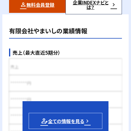
企業INDEXナビと
無料会員登録
は？
有限会社やまいし
の業績情報
売上（最大直近5期分）
売上
********円
********円
********円
person_edit
全ての情報を見る