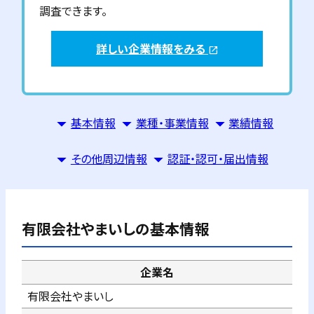
調査できます。
詳しい企業情報をみる
open_in_new
基本情報
業種・事業情報
業績情報
その他周辺情報
認証・認可・届出情報
有限会社やまいし
の基本情報
企業名
有限会社やまいし