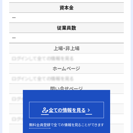
資本金
－
従業員数
－
上場・非上場
ログインして全ての情報を見る
ホームページ
ログインして全ての情報を見る
問い合せページ
ログインして全ての情報を見る
電話番号
person_edit
全ての情報を見る
ログインして全ての情報を見る
無料会員登録
で全ての情報を見ることができます
代表者