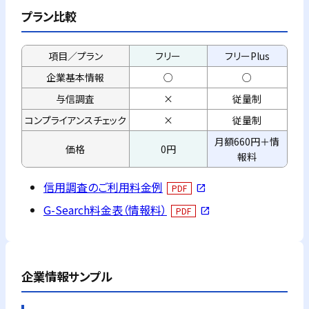
プラン比較
項目／プラン
フリー
フリーPlus
企業基本情報
○
○
与信調査
×
従量制
コンプライアンス
チェック
×
従量制
月額660円＋情
価格
0円
報料
信用調査のご利用料金例
PDF
open_in_new
G-Search料金表（情報料）
PDF
open_in_new
企業情報サンプル