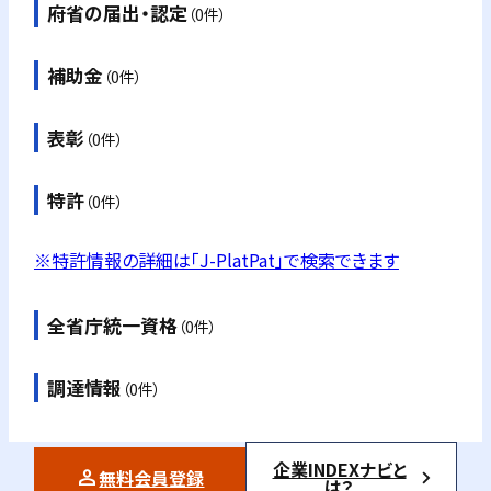
府省の届出・認定
（0件）
補助金
（0件）
表彰
（0件）
特許
（0件）
※特許情報の詳細は「J-PlatPat」で検索できます
全省庁統一資格
（0件）
調達情報
（0件）
企業INDEXナビと
無料会員登録
は？