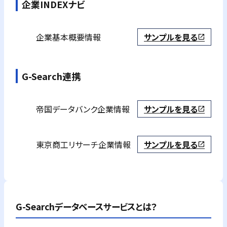
企業INDEXナビ
企業基本概要情報
サンプルを見る
open_in_new
G-Search連携
帝国データバンク
企業情報
サンプルを見る
open_in_new
東京商工リサーチ
企業情報
サンプルを見る
open_in_new
G-Searchデータベースサービスとは？