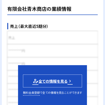
有限会社青木商店
の業績情報
売上（最大直近5期分）
売上
********円
********円
********円
person_edit
全ての情報を見る
********円
無料会員登録
で全ての情報を見ることができます
********円