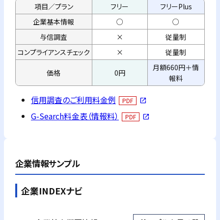
項目／プラン
フリー
フリーPlus
企業基本情報
○
○
与信調査
×
従量制
コンプライアンス
チェック
×
従量制
月額660円＋情
価格
0円
報料
信用調査のご利用料金例
PDF
open_in_new
G-Search料金表（情報料）
PDF
open_in_new
企業情報サンプル
企業INDEXナビ