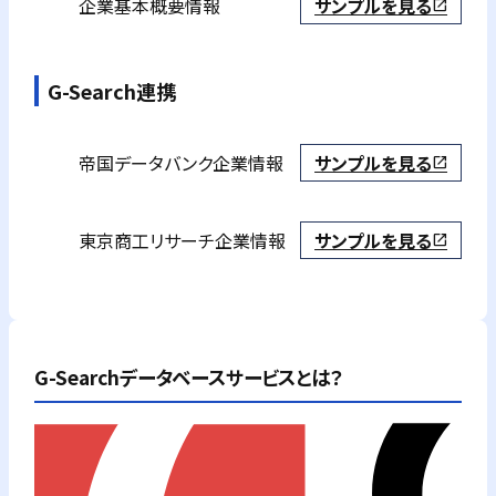
企業基本概要情報
サンプルを見る
open_in_new
G-Search連携
帝国データバンク
企業情報
サンプルを見る
open_in_new
東京商工リサーチ
企業情報
サンプルを見る
open_in_new
G-Searchデータベースサービスとは？