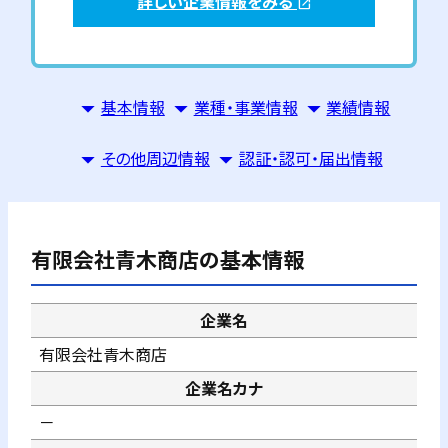
詳しい企業情報をみる
open_in_new
基本情報
業種・事業情報
業績情報
その他周辺情報
認証・認可・届出情報
有限会社青木商店
の基本情報
企業名
有限会社青木商店
企業名カナ
－