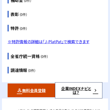
補助金
（0件）
表彰
（0件）
特許
（0件）
※特許情報の詳細は「J-PlatPat」で検索できます
全省庁統一資格
（0件）
調達情報
（0件）
企業INDEXナビと
無料会員登録
は？