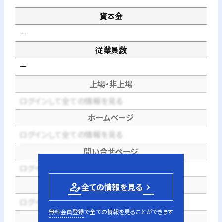
資本金
－
従業員数
－
上場・非上場
ログインして全ての情報を見る
ホームページ
ログインして全ての情報を見る
問い合せページ
ログインして全ての情報を見る
電話番号
person_edit
全ての情報を見る
ログインして全ての情報を見る
無料会員登録
で全ての情報を見ることができます
代表者