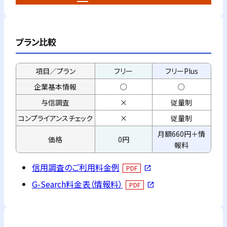
プラン比較
項目／プラン
フリー
フリーPlus
企業基本情報
○
○
与信調査
×
従量制
コンプライアンス
チェック
×
従量制
月額660円＋情
価格
0円
報料
信用調査のご利用料金例
PDF
open_in_new
G-Search料金表（情報料）
PDF
open_in_new