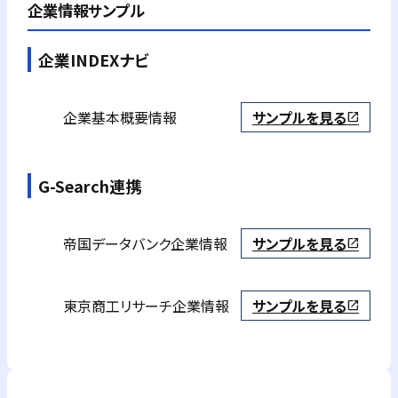
企業情報サンプル
企業INDEXナビ
企業基本概要情報
サンプルを見る
open_in_new
G-Search連携
帝国データバンク
企業情報
サンプルを見る
open_in_new
東京商工リサーチ
企業情報
サンプルを見る
open_in_new