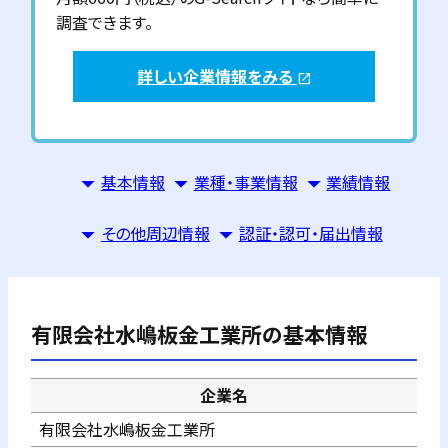
調査できます。
詳しい企業情報をみる
open_in_new
基本情報
業種・事業情報
業績情報
その他周辺情報
認証・認可・届出情報
有限会社水嶋板金工業所
の基本情報
企業名
有限会社水嶋板金工業所