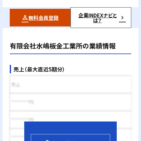
企業INDEXナビと
無料会員登録
は？
有限会社水嶋板金工業所
の業績情報
売上（最大直近5期分）
売上
********円
********円
********円