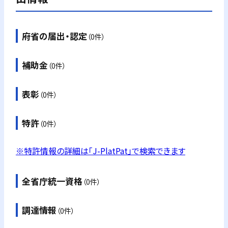
府省の届出・認定
（0件）
補助金
（0件）
表彰
（0件）
特許
（0件）
※特許情報の詳細は「J-PlatPat」で検索できます
全省庁統一資格
（0件）
調達情報
（0件）