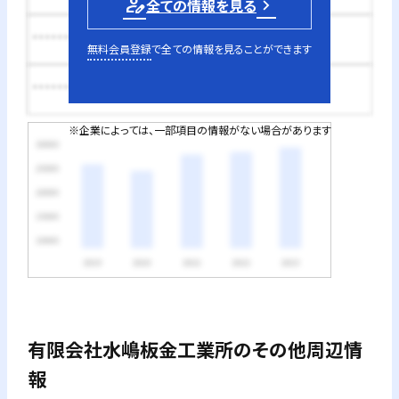
person_edit
全ての情報を見る
********円
無料会員登録
で全ての情報を見ることができます
********円
※企業によっては、一部項目の情報がない場合があります
有限会社水嶋板金工業所
のその他周辺情
報