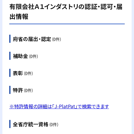
有限会社Ａ１インダストリ
の認証・認可・届
出情報
府省の届出・認定
（0件）
補助金
（0件）
表彰
（0件）
特許
（0件）
※特許情報の詳細は「J-PlatPat」で検索できます
全省庁統一資格
（0件）