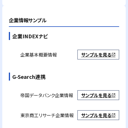
企業情報サンプル
企業INDEXナビ
企業基本概要情報
サンプルを見る
open_in_new
G-Search連携
帝国データバンク
企業情報
サンプルを見る
open_in_new
東京商工リサーチ
企業情報
サンプルを見る
open_in_new