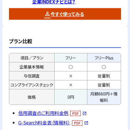
企業INDEXナビとは？
今すぐ使ってみる
プラン比較
項目／プラン
フリー
フリーPlus
企業基本情報
○
○
与信調査
×
従量制
コンプライアンス
チェック
×
従量制
月額660円＋情
価格
0円
報料
信用調査のご利用料金例
PDF
open_in_new
G-Search料金表（情報料）
PDF
open_in_new