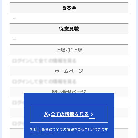
資本金
－
従業員数
－
上場・非上場
ログインして全ての情報を見る
ホームページ
ログインして全ての情報を見る
問い合せページ
ログインして全ての情報を見る
電話番号
person_edit
全ての情報を見る
ログインして全ての情報を見る
無料会員登録
で全ての情報を見ることができます
代表者