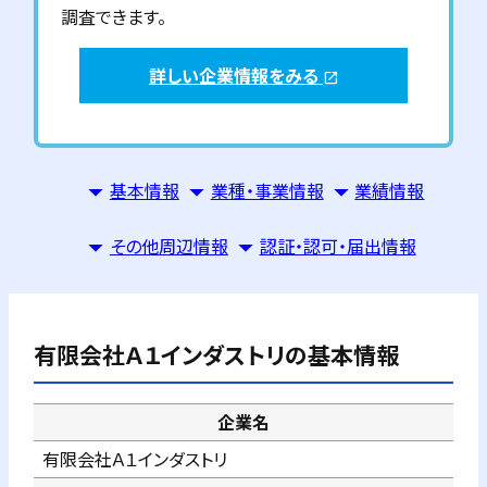
調査できます。
詳しい企業情報をみる
open_in_new
基本情報
業種・事業情報
業績情報
その他周辺情報
認証・認可・届出情報
有限会社Ａ１インダストリ
の基本情報
企業名
有限会社Ａ１インダストリ