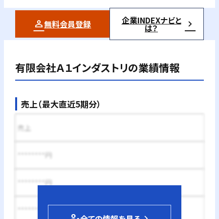
企業INDEXナビと
無料会員登録
は？
有限会社Ａ１インダストリ
の業績情報
売上（最大直近5期分）
売上
********円
********円
********円
person_edit
全ての情報を見る