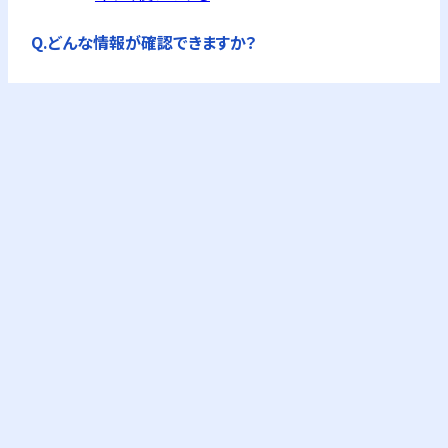
Q.
どんな情報が確認できますか？
A.
公的機関の企業情報を独自に集約した企業概要
が全て確認できます。
フリーPlusプランなら、企業概要情報に加え、G-
Searchの提供するビジネス情報が購入できます。
これにより与信調査やコンプライアンスチェック
が可能になります。
keyboard_arrow_right
料金プランを確認
Q.
与信調査とは？
A.
企業の信用力や支払い能力の評価です。取引に
おけるリスク回避、または定期的な見直しのため
に行います。