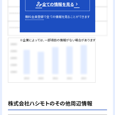
person_edit
全ての情報を見る
********円
無料会員登録
で全ての情報を見ることができます
********円
※企業によっては、一部項目の情報がない場合があります
株式会社ハシモト
のその他周辺情報