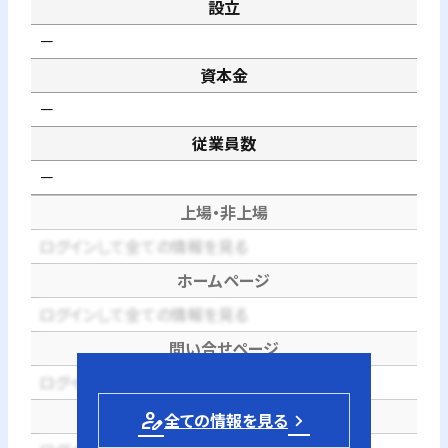
設立
－
資本金
－
従業員数
－
上場・非上場
ログインして全ての情報を見る
ホームページ
ログインして全ての情報を見る
問い合せページ
ログインして全ての情報を見る
電話番号
person_edit
全ての情報を見る