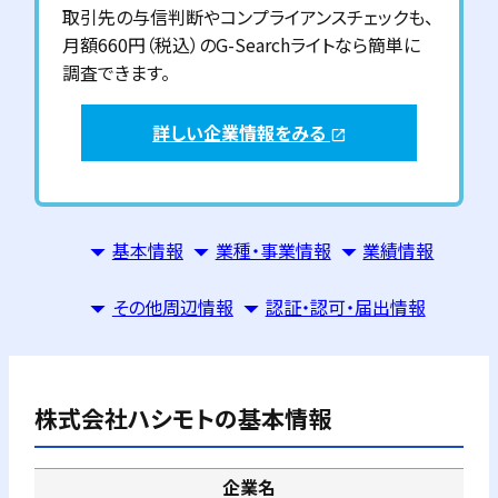
取引先の与信判断やコンプライアンスチェックも、
月額660円（税込）のG-Searchライトなら簡単に
調査できます。
詳しい企業情報をみる
open_in_new
基本情報
業種・事業情報
業績情報
その他周辺情報
認証・認可・届出情報
株式会社ハシモト
の基本情報
企業名