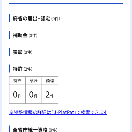
府省の届出・認定
（0件）
補助金
（0件）
表彰
（0件）
特許
（2件）
特許
意匠
商標
0
0
2
件
件
件
※特許情報の詳細は「J-PlatPat」で検索できます
全省庁統一資格
（0件）