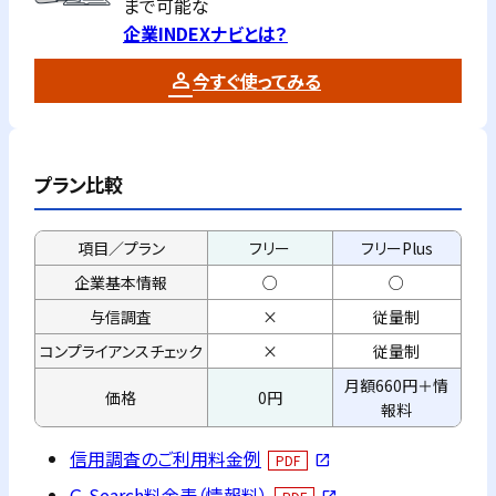
まで可能な
企業INDEXナビとは？
今すぐ使ってみる
プラン比較
項目／プラン
フリー
フリーPlus
企業基本情報
○
○
与信調査
×
従量制
コンプライアンス
チェック
×
従量制
月額660円＋情
価格
0円
報料
信用調査のご利用料金例
PDF
open_in_new
G-Search料金表（情報料）