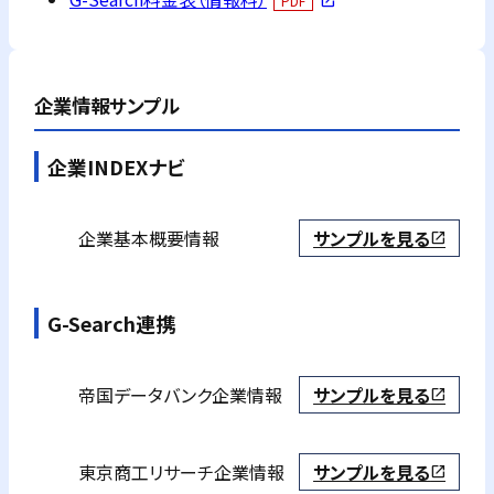
PDF
open_in_new
企業情報サンプル
企業INDEXナビ
企業基本概要情報
サンプルを見る
open_in_new
G-Search連携
帝国データバンク
企業情報
サンプルを見る
open_in_new
東京商工リサーチ
企業情報
サンプルを見る
open_in_new