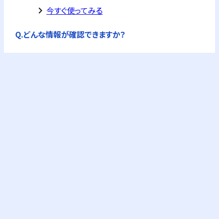
keyboard_arrow_right
今すぐ使ってみる
Q.
どんな情報が確認できますか？
A.
公的機関の企業情報を独自に集約した企業概要
が全て確認できます。
フリーPlusプランなら、企業概要情報に加え、G-
Searchの提供するビジネス情報が購入できます。
これにより与信調査やコンプライアンスチェック
が可能になります。
keyboard_arrow_right
料金プランを確認
Q.
与信調査とは？
A.
企業の信用力や支払い能力の評価です。取引に
おけるリスク回避、または定期的な見直しのため
に行います。