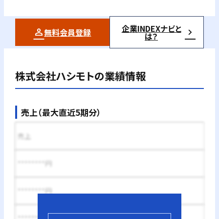
企業INDEXナビと
無料会員登録
は？
株式会社ハシモト
の業績情報
売上（最大直近5期分）
売上
********円
********円
********円