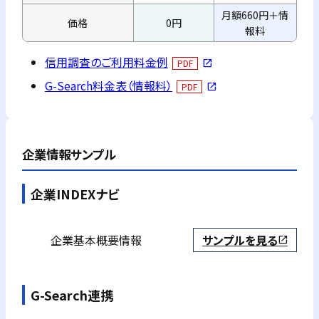
月額660円＋情
価格
0円
報料
信用調査のご利用料金例
PDF
open_in_new
G-Search料金表（情報料）
PDF
open_in_new
企業情報サンプル
企業INDEXナビ
企業基本概要情報
サンプルを見る
open_in_new
G-Search連携