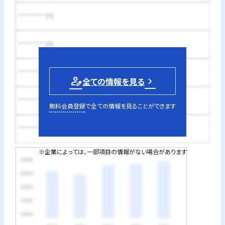
********円
********円
********円
person_edit
全ての情報を見る
********円
無料会員登録
で全ての情報を見ることができます
********円
※企業によっては、一部項目の情報がない場合があります