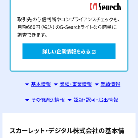
取引先の与信判断やコンプライアンスチェックも、
月額660円（税込）のG-Searchライトなら簡単に
調査できます。
詳しい企業情報をみる
open_in_new
基本情報
業種・事業情報
業績情報
その他周辺情報
認証・認可・届出情報
スカーレット・デジタル株式会社
の基本情