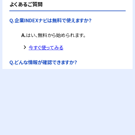
よくあるご質問
Q.
企業INDEXナビは無料で使えますか？
A.
はい、無料から始められます。
keyboard_arrow_right
今すぐ使ってみる
Q.
どんな情報が確認できますか？
A.
公的機関の企業情報を独自に集約した企業概要
が全て確認できます。
フリーPlusプランなら、企業概要情報に加え、G-
Searchの提供するビジネス情報が購入できます。
これにより与信調査やコンプライアンスチェック
が可能になります。
keyboard_arrow_right
料金プランを確認