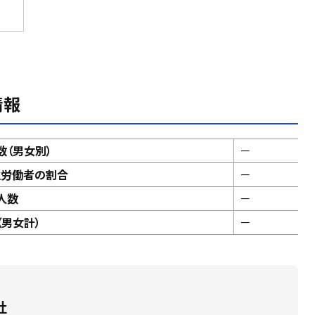
情報
数（男女別）
－
性労働者の割合
－
人数
－
男女計）
－
社