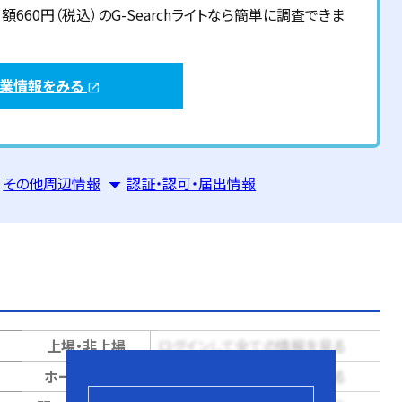
60円（税込）のG-Searchライトなら簡単に調査できま
企業情報をみる
open_in_new
その他周辺情報
認証・認可・届出情報
上場・非上場
ログインして全ての情報を見る
ホームページ
ログインして全ての情報を見る