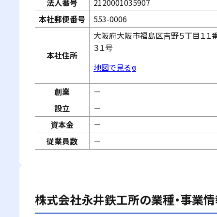
法人番号
2120001035907
本社郵便番号
553-0006
大阪府大阪市福島区吉野５丁目１１
３１号
本社住所
地図で見る
pin_drop
創業
－
設立
－
資本金
－
従業員数
－
株式会社永井鉄工所
の業種・事業情