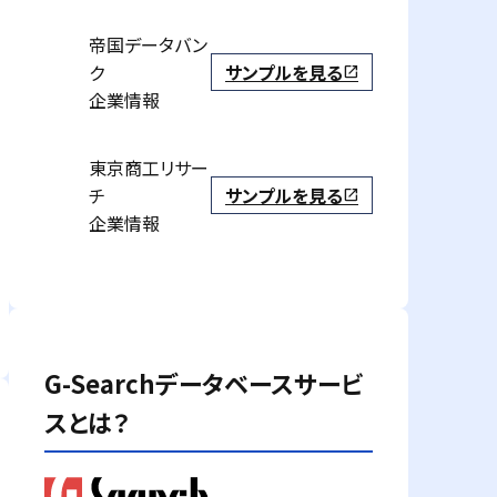
帝国データバン
ク
サンプルを見る
open_in_new
企業情報
東京商工リサー
チ
サンプルを見る
open_in_new
企業情報
G-Searchデータベースサービ
スとは？