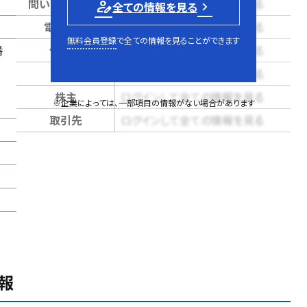
問い合せページ
ログインして全ての情報を見る
person_edit
全ての情報を見る
電話番号
ログインして全ての情報を見る
無料会員登録
で全ての情報を見ることができます
番
代表者
ログインして全ての情報を見る
売上
ログインして全ての情報を見る
株主
ログインして全ての情報を見る
※企業によっては、一部項目の情報がない場合があります
取引先
ログインして全ての情報を見る
報