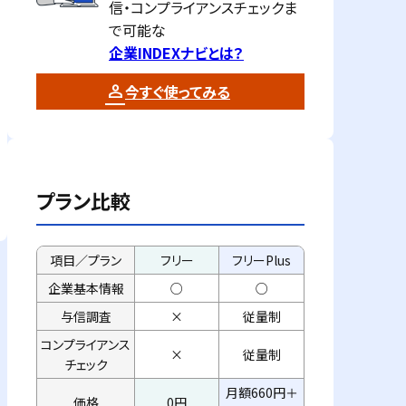
信・コンプライアンスチェックま
で可能な
企業INDEXナビとは？
今すぐ使ってみる
プラン比較
項目／プラン
フリー
フリーPlus
企業基本情報
○
○
与信調査
×
従量制
コンプライアンス
×
従量制
チェック
月額660円＋
価格
0円