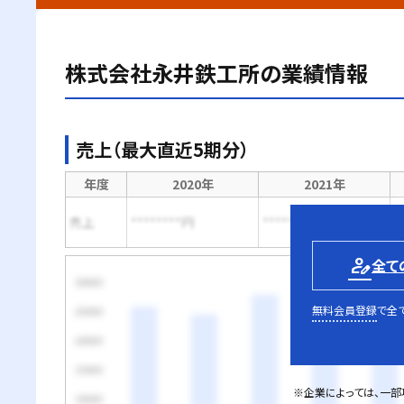
株式会社永井鉄工所
の業績情報
売上（最大直近5期分）
年度
2020年
2021年
売上
********円
********円
*
person_edit
全て
無料会員登録
で全
※企業によっては、一