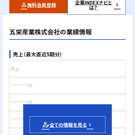
企業INDEXナビと
無料会員登録
は？
五栄産業株式会社
の業績情報
売上（最大直近5期分）
売上
********円
********円
********円
person_edit
全ての情報を見る