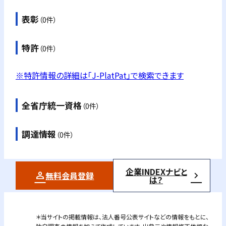
表彰
（0件）
特許
（0件）
※特許情報の詳細は「J-PlatPat」で検索できます
全省庁統一資格
（0件）
調達情報
（0件）
企業INDEXナビと
無料会員登録
は？
＊当サイトの掲載情報は、法人番号公表サイトなどの情報をもとに、