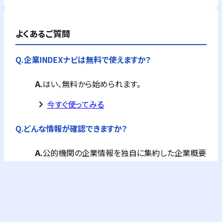
よくあるご質問
Q.
企業INDEXナビは無料で使えますか？
A.
はい、無料から始められます。
keyboard_arrow_right
今すぐ使ってみる
Q.
どんな情報が確認できますか？
A.
公的機関の企業情報を独自に集約した企業概要
が全て確認できます。
フリーPlusプランなら、企業概要情報に加え、G-
Searchの提供するビジネス情報が購入できます。
これにより与信調査やコンプライアンスチェック
が可能になります。