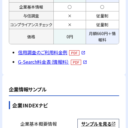
企業基本情報
○
○
与信調査
×
従量制
コンプライアンス
チェック
×
従量制
月額660円＋情
価格
0円
報料
信用調査のご利用料金例
PDF
open_in_new
G-Search料金表（情報料）
PDF
open_in_new
企業情報サンプル
企業INDEXナビ
企業基本概要情報
サンプルを見る
open_in_new