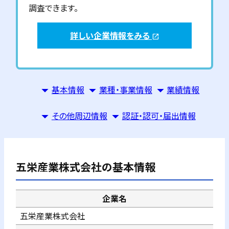
調査できます。
詳しい企業情報をみる
open_in_new
基本情報
業種・事業情報
業績情報
その他周辺情報
認証・認可・届出情報
五栄産業株式会社
の基本情報
企業名
五栄産業株式会社