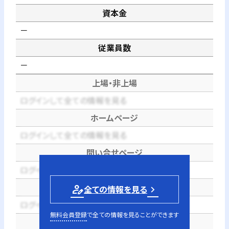
資本金
－
従業員数
－
上場・非上場
ログインして全ての情報を見る
ホームページ
ログインして全ての情報を見る
問い合せページ
ログインして全ての情報を見る
電話番号
person_edit
全ての情報を見る
ログインして全ての情報を見る
無料会員登録
で全ての情報を見ることができます
代表者