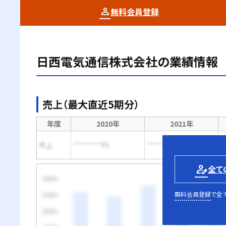
無料会員登録
日西電気通信株式会社
の業績情報
売上（最大直近5期分）
年度
2020年
2021年
売上
********円
********円
*
person_edit
全て
無料会員登録
で全