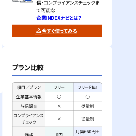
信・コンプライアンスチェックま
で可能な
企業INDEXナビとは？
今すぐ使ってみる
プラン比較
項目／プラン
フリー
フリーPlus
企業基本情報
○
○
与信調査
×
従量制
コンプライアンス
×
従量制
チェック
月額660円＋
価格
0円