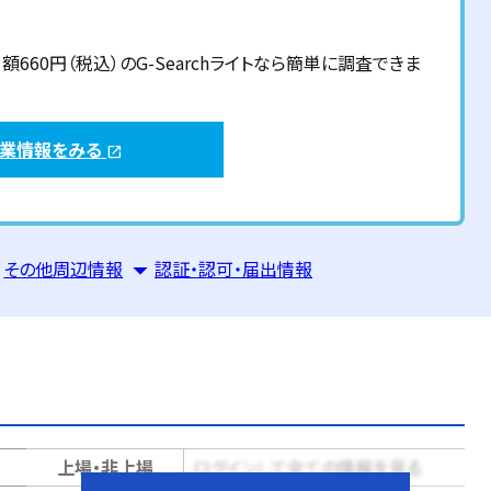
60円（税込）のG-Searchライトなら簡単に調査できま
企業情報をみる
open_in_new
その他周辺情報
認証・認可・届出情報
上場・非上場
ログインして全ての情報を見る