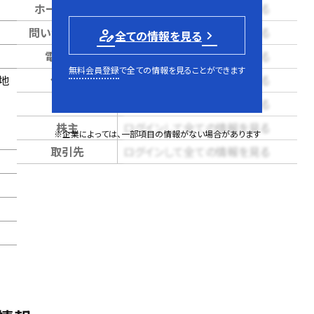
ホームページ
ログインして全ての情報を見る
問い合せページ
ログインして全ての情報を見る
person_edit
全ての情報を見る
電話番号
ログインして全ての情報を見る
無料会員登録
で全ての情報を見ることができます
地
代表者
ログインして全ての情報を見る
売上
ログインして全ての情報を見る
株主
ログインして全ての情報を見る
※企業によっては、一部項目の情報がない場合があります
取引先
ログインして全ての情報を見る