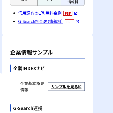
情報料
信用調査のご利用料金例
PDF
open_in_new
G-Search料金表（情報料）
PDF
open_in_new
企業情報サンプル
企業INDEXナビ
企業基本概要
サンプルを見る
open_in_new
情報
G-Search連携