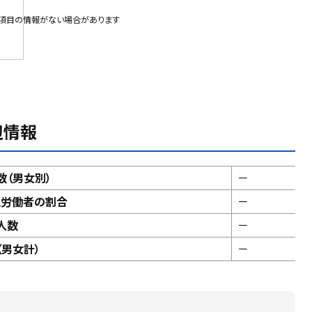
部項目の情報がない場合があります
辺情報
数（男女別）
－
性労働者の割合
－
人数
－
男女計）
－