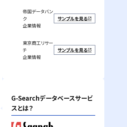
帝国データバン
ク
サンプルを見る
open_in_new
企業情報
東京商工リサー
チ
サンプルを見る
open_in_new
企業情報
G-Searchデータベースサービ
スとは？