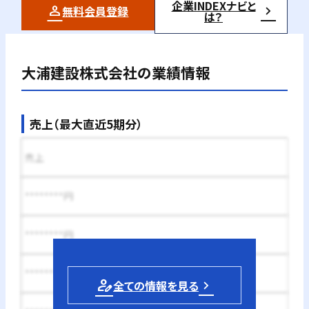
企業INDEXナビと
無料会員登録
は？
大浦建設株式会社
の業績情報
売上（最大直近5期分）
売上
********円
********円
********円
person_edit
全ての情報を見る