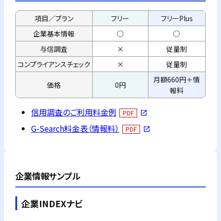
項目／プラン
フリー
フリーPlus
企業基本情報
○
○
与信調査
×
従量制
コンプライアンス
チェック
×
従量制
月額660円＋情
価格
0円
報料
信用調査のご利用料金例
PDF
open_in_new
G-Search料金表（情報料）
PDF
open_in_new
企業情報サンプル
企業INDEXナビ