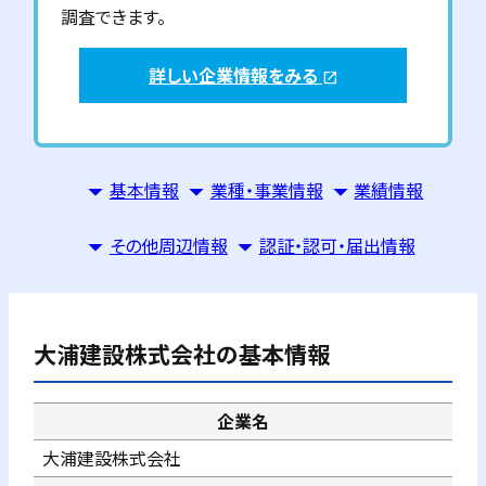
調査できます。
詳しい企業情報をみる
open_in_new
基本情報
業種・事業情報
業績情報
その他周辺情報
認証・認可・届出情報
大浦建設株式会社
の基本情報
企業名
大浦建設株式会社