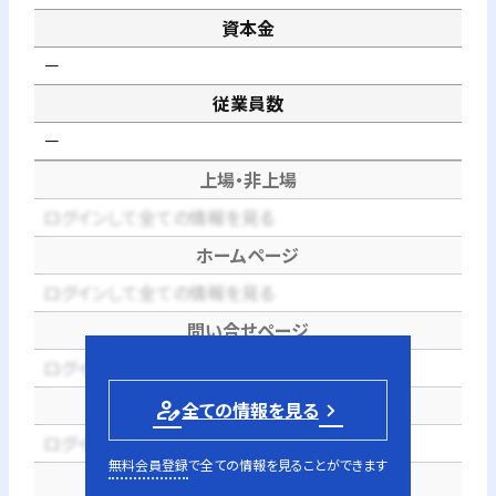
資本金
－
従業員数
－
上場・非上場
ログインして全ての情報を見る
ホームページ
ログインして全ての情報を見る
問い合せページ
ログインして全ての情報を見る
電話番号
person_edit
全ての情報を見る
ログインして全ての情報を見る
無料会員登録
で全ての情報を見ることができます
代表者