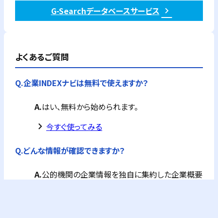
G-Searchデータベースサービス
よくあるご質問
Q.
企業INDEXナビは無料で使えますか？
A.
はい、無料から始められます。
keyboard_arrow_right
今すぐ使ってみる
Q.
どんな情報が確認できますか？
A.
公的機関の企業情報を独自に集約した企業概要
が全て確認できます。
フリーPlusプランなら、企業概要情報に加え、G-
Searchの提供するビジネス情報が購入できます。