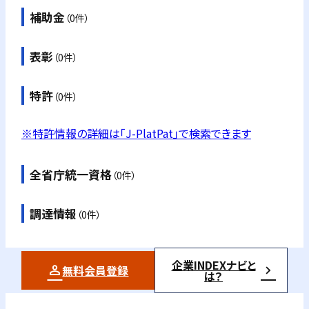
補助金
（0件）
表彰
（0件）
特許
（0件）
※特許情報の詳細は「J-PlatPat」で検索できます
全省庁統一資格
（0件）
調達情報
（0件）
企業INDEXナビと
無料会員登録
は？