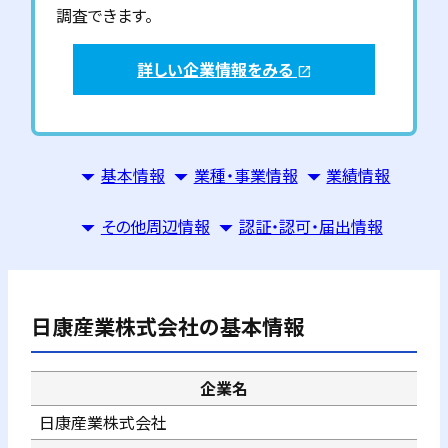
調査できます。
詳しい企業情報をみる
open_in_new
基本情報
業種・事業情報
業績情報
その他周辺情報
認証・認可・届出情報
日康産業株式会社
の基本情報
企業名
日康産業株式会社