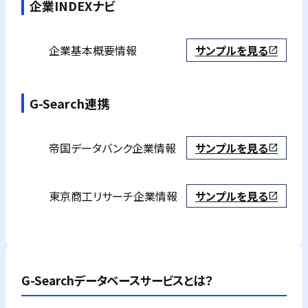
企業INDEXナビ
企業基本概要情報
サンプルを見る
open_in_new
G-Search連携
帝国データバンク
企業情報
サンプルを見る
open_in_new
東京商工リサーチ
企業情報
サンプルを見る
open_in_new
G-Searchデータベースサービスとは？