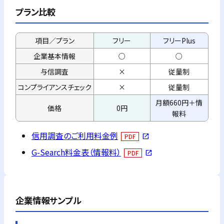
プラン比較
項目／プラン
フリー
フリーPlus
企業基本情報
○
○
与信調査
×
従量制
コンプライアンス
チェック
×
従量制
月額660円＋情
価格
0円
報料
信用調査のご利用料金例
PDF
open_in_new
G-Search料金表（情報料）
PDF
open_in_new
企業情報サンプル