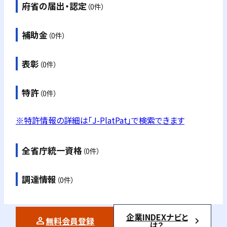
府省の届出・認定
（0件）
補助金
（0件）
表彰
（0件）
特許
（0件）
※特許情報の詳細は「J-PlatPat」で検索できます
全省庁統一資格
（0件）
調達情報
（0件）
企業INDEXナビと
無料会員登録
は？