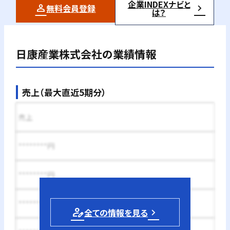
企業INDEXナビと
無料会員登録
は？
日康産業株式会社
の業績情報
売上（最大直近5期分）
売上
********円
********円
********円
person_edit
全ての情報を見る