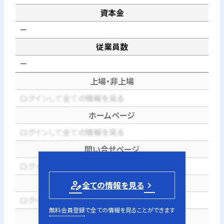
資本金
－
従業員数
－
上場・非上場
ログインして全ての情報を見る
ホームページ
ログインして全ての情報を見る
問い合せページ
ログインして全ての情報を見る
電話番号
person_edit
全ての情報を見る
ログインして全ての情報を見る
無料会員登録
で全ての情報を見ることができます
代表者