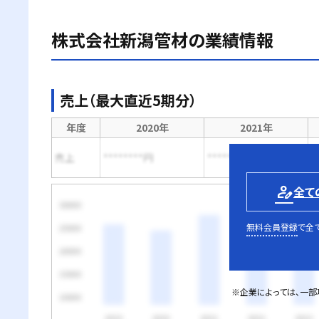
株式会社新潟管材
の業績情報
売上（最大直近5期分）
年度
2020年
2021年
売上
********円
********円
*
person_edit
全て
無料会員登録
で全
※企業によっては、一