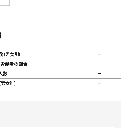
報
数（男女別）
－
性労働者の割合
－
人数
－
男女計）
－