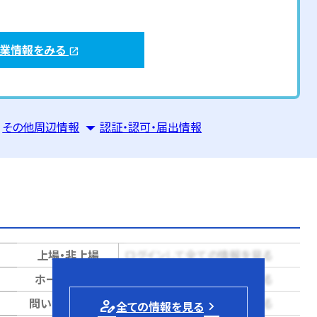
企業情報をみる
open_in_new
その他周辺情報
認証・認可・届出情報
上場・非上場
ログインして全ての情報を見る
ホームページ
ログインして全ての情報を見る
問い合せページ
ログインして全ての情報を見る
person_edit
全ての情報を見る