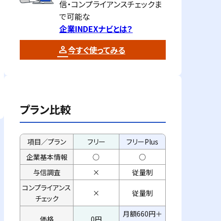
信・コンプライアンスチェックま
で可能な
企業INDEXナビとは？
今すぐ使ってみる
プラン比較
項目／プラン
フリー
フリーPlus
企業基本情報
○
○
与信調査
×
従量制
コンプライアンス
×
従量制
チェック
月額660円＋
価格
0円