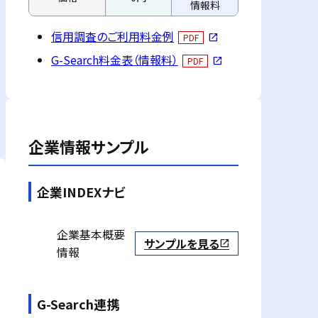
情報料
信用調査のご利用料金例
PDF
open_in_new
G-Search料金表（情報料）
PDF
open_in_new
企業情報サンプル
企業INDEXナビ
企業基本概要
サンプルを見る
open_in_new
情報
G-Search連携