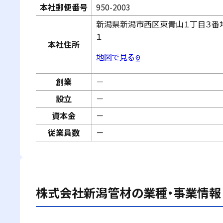
本社郵便番号
950-2003
新潟県新潟市西区東青山１丁目３番
１
本社住所
地図で見る
pin_drop
創業
－
設立
－
資本金
－
従業員数
－
株式会社新潟管材
の業種・事業情報