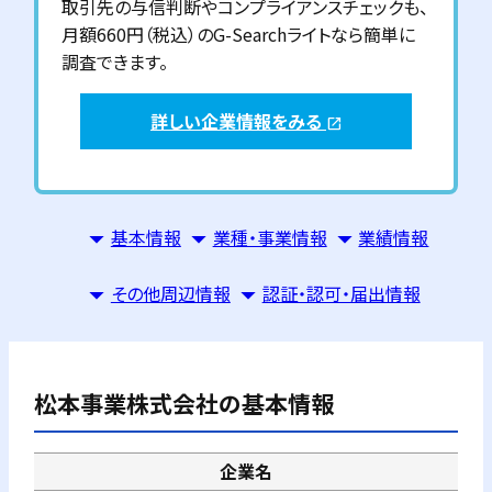
取引先の与信判断やコンプライアンスチェックも、
月額660円（税込）のG-Searchライトなら簡単に
調査できます。
詳しい企業情報をみる
open_in_new
基本情報
業種・事業情報
業績情報
その他周辺情報
認証・認可・届出情報
松本事業株式会社
の基本情報
企業名