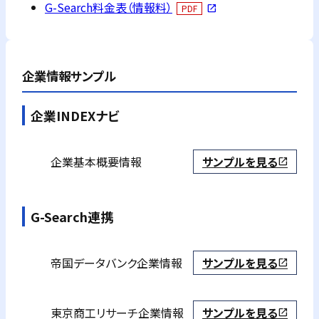
G-Search料金表（情報料）
PDF
open_in_new
企業情報サンプル
企業INDEXナビ
企業基本概要情報
サンプルを見る
open_in_new
G-Search連携
帝国データバンク
企業情報
サンプルを見る
open_in_new
東京商工リサーチ
企業情報
サンプルを見る
open_in_new