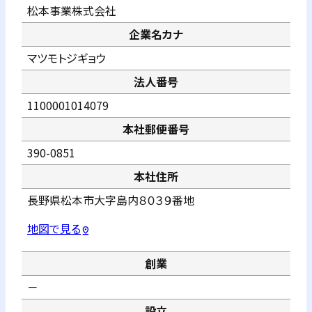
松本事業株式会社
企業名カナ
マツモトジギョウ
法人番号
1100001014079
本社郵便番号
390-0851
本社住所
長野県松本市大字島内８０３９番地
地図で見る
pin_drop
創業
－
設立