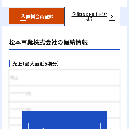
企業INDEXナビと
無料会員登録
は？
松本事業株式会社
の業績情報
売上（最大直近5期分）
売上
********円
********円
********円