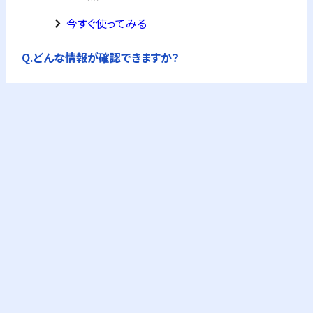
keyboard_arrow_right
今すぐ使ってみる
Q.
どんな情報が確認できますか？
A.
公的機関の企業情報を独自に集約した企業概要
が全て確認できます。
フリーPlusプランなら、企業概要情報に加え、G-
Searchの提供するビジネス情報が購入できます。
これにより与信調査やコンプライアンスチェック
が可能になります。
keyboard_arrow_right
料金プランを確認
Q.
与信調査とは？
A.
企業の信用力や支払い能力の評価です。取引に
おけるリスク回避、または定期的な見直しのため
に行います。