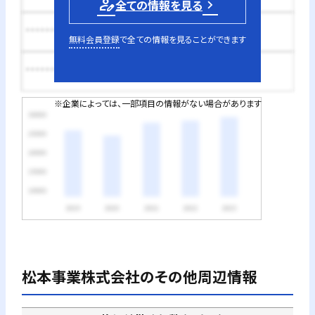
person_edit
全ての情報を見る
********円
無料会員登録
で全ての情報を見ることができます
********円
※企業によっては、一部項目の情報がない場合があります
松本事業株式会社
のその他周辺情報