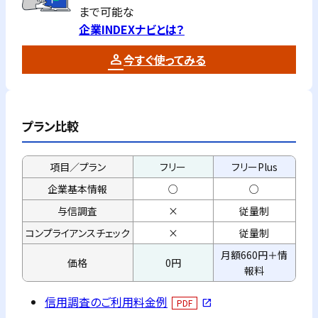
まで可能な
企業INDEXナビとは？
今すぐ使ってみる
プラン比較
項目／プラン
フリー
フリーPlus
企業基本情報
○
○
与信調査
×
従量制
コンプライアンス
チェック
×
従量制
月額660円＋情
価格
0円
報料
信用調査のご利用料金例
PDF
open_in_new