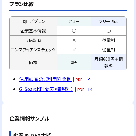
プラン比較
項目／プラン
フリー
フリーPlus
企業基本情報
○
○
与信調査
×
従量制
コンプライアンス
チェック
×
従量制
月額660円＋情
価格
0円
報料
信用調査のご利用料金例
PDF
open_in_new
G-Search料金表（情報料）
PDF
open_in_new
企業情報サンプル
企業INDEXナビ