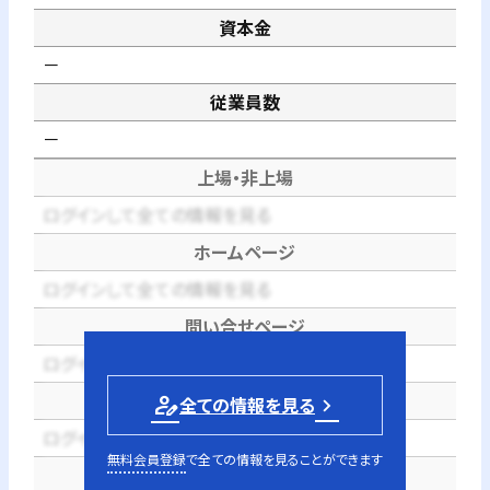
資本金
－
従業員数
－
上場・非上場
ログインして全ての情報を見る
ホームページ
ログインして全ての情報を見る
問い合せページ
ログインして全ての情報を見る
電話番号
person_edit
全ての情報を見る
ログインして全ての情報を見る
無料会員登録
で全ての情報を見ることができます
代表者