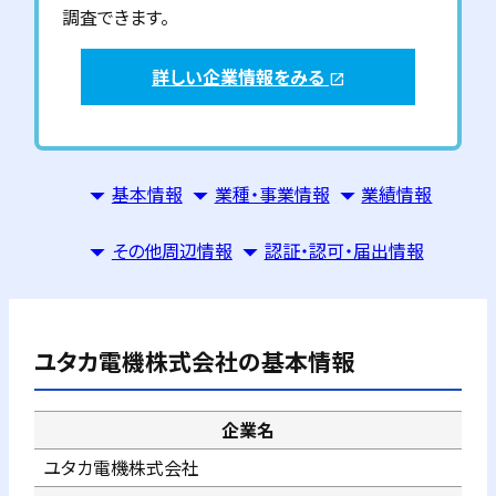
調査できます。
詳しい企業情報をみる
open_in_new
基本情報
業種・事業情報
業績情報
その他周辺情報
認証・認可・届出情報
ユタカ電機株式会社
の基本情報
企業名
ユタカ電機株式会社