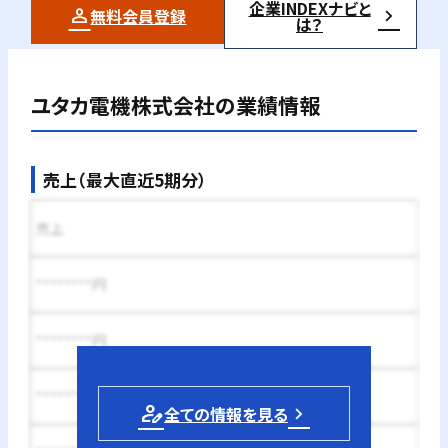
企業INDEXナビと
無料会員登録
は？
ユタカ電機株式会社
の業績情報
売上（最大直近5期分）
売上
********円
********円
********円
person_edit
全ての情報を見る