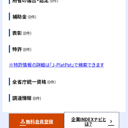
府省の届出・認定
（0件）
補助金
（0件）
表彰
（0件）
特許
（0件）
※特許情報の詳細は「J-PlatPat」で検索できます
全省庁統一資格
（0件）
調達情報
（0件）
企業INDEXナビと
無料会員登録
は？