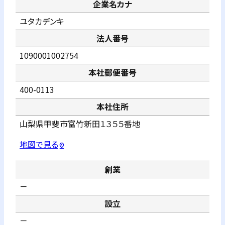
企業名カナ
ユタカデンキ
法人番号
1090001002754
本社郵便番号
400-0113
本社住所
山梨県甲斐市富竹新田１３５５番地
地図で見る
pin_drop
創業
－
設立
－