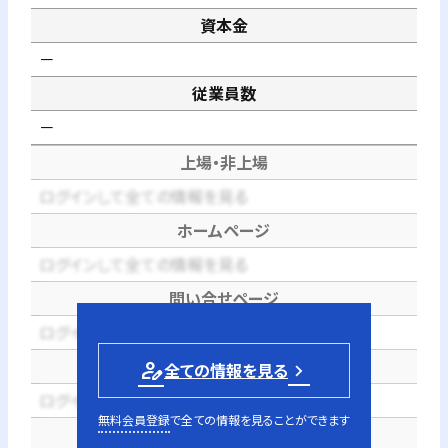
資本金
－
従業員数
－
上場・非上場
ログインして全ての情報を見る
ホームページ
ログインして全ての情報を見る
問い合せページ
ログインして全ての情報を見る
電話番号
person_edit
全ての情報を見る
ログインして全ての情報を見る
無料会員登録
で全ての情報を見ることができます
代表者