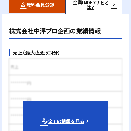
企業INDEXナビと
無料会員登録
は？
株式会社中澤プロ企画
の業績情報
売上（最大直近5期分）
売上
********円
********円
********円
person_edit
全ての情報を見る