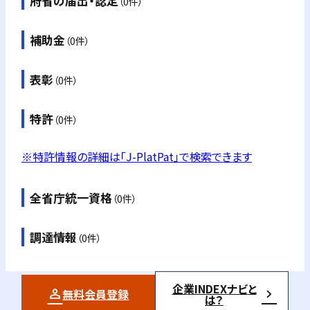
府省の届出・認定
（0件）
補助金
（0件）
表彰
（0件）
特許
（0件）
※特許情報の詳細は「J-PlatPat」で検索できます
全省庁統一資格
（0件）
調達情報
（0件）
企業INDEXナビと
無料会員登録
は？