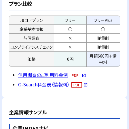
プラン比較
項目／プラン
フリー
フリーPlus
企業基本情報
○
○
与信調査
×
従量制
コンプライアンス
チェック
×
従量制
月額660円＋情
価格
0円
報料
信用調査のご利用料金例
PDF
open_in_new
G-Search料金表（情報料）
PDF
open_in_new
企業情報サンプル
企業INDEXナビ