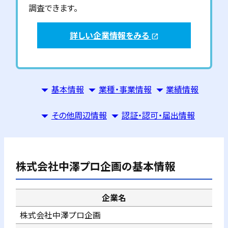
調査できます。
詳しい企業情報をみる
open_in_new
基本情報
業種・事業情報
業績情報
その他周辺情報
認証・認可・届出情報
株式会社中澤プロ企画
の基本情報
企業名
株式会社中澤プロ企画