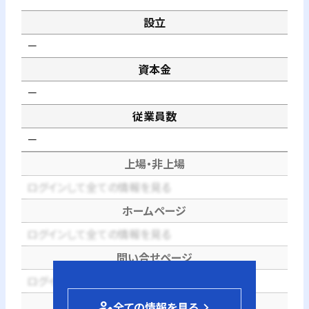
設立
－
資本金
－
従業員数
－
上場・非上場
ログインして全ての情報を見る
ホームページ
ログインして全ての情報を見る
問い合せページ
ログインして全ての情報を見る
電話番号
person_edit
全ての情報を見る