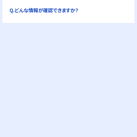
Q.
どんな情報が確認できますか？
A.
公的機関の企業情報を独自に集約した企業概要
が全て確認できます。
フリーPlusプランなら、企業概要情報に加え、G-
Searchの提供するビジネス情報が購入できます。
これにより与信調査やコンプライアンスチェック
が可能になります。
keyboard_arrow_right
料金プランを確認
Q.
与信調査とは？
A.
企業の信用力や支払い能力の評価です。取引に
おけるリスク回避、または定期的な見直しのため
に行います。
Q.
コンプライアンスチェックとは？