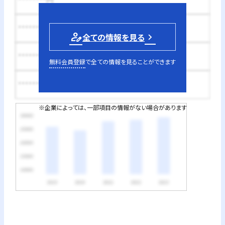
********円
********円
person_edit
全ての情報を見る
********円
無料会員登録
で全ての情報を見ることができます
********円
※企業によっては、一部項目の情報がない場合があります