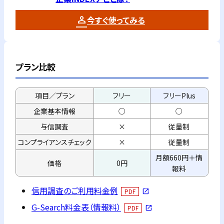
今すぐ使ってみる
プラン比較
項目／プラン
フリー
フリーPlus
企業基本情報
○
○
与信調査
×
従量制
コンプライアンス
チェック
×
従量制
月額660円＋情
価格
0円
報料
信用調査のご利用料金例
PDF
open_in_new
G-Search料金表（情報料）
PDF
open_in_new