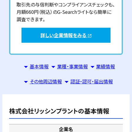
取引先の与信判断やコンプライアンスチェックも、
月額660円（税込）のG-Searchライトなら簡単に
調査できます。
詳しい企業情報をみる
open_in_new
基本情報
業種・事業情報
業績情報
その他周辺情報
認証・認可・届出情報
株式会社リッシンプラント
の基本情報
企業名