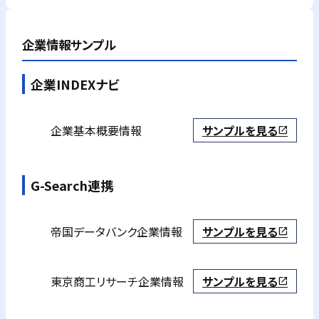
企業情報サンプル
企業INDEXナビ
企業基本概要情報
サンプルを見る
open_in_new
G-Search連携
帝国データバンク
企業情報
サンプルを見る
open_in_new
東京商工リサーチ
企業情報
サンプルを見る
open_in_new