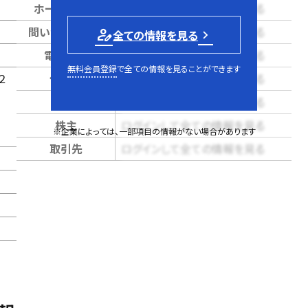
ホームページ
ログインして全ての情報を見る
問い合せページ
ログインして全ての情報を見る
person_edit
全ての情報を見る
電話番号
ログインして全ての情報を見る
無料会員登録
で全ての情報を見ることができます
２
代表者
ログインして全ての情報を見る
売上
ログインして全ての情報を見る
株主
ログインして全ての情報を見る
※企業によっては、一部項目の情報がない場合があります
取引先
ログインして全ての情報を見る