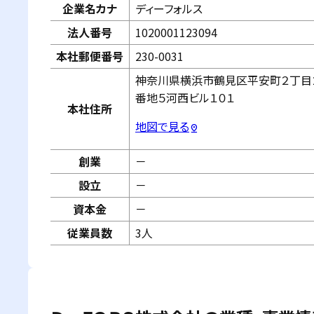
企業名カナ
ディーフォルス
法人番号
1020001123094
本社郵便番号
230-0031
神奈川県横浜市鶴見区平安町２丁目
番地５河西ビル１０１
本社住所
地図で見る
pin_drop
創業
－
設立
－
資本金
－
従業員数
3人