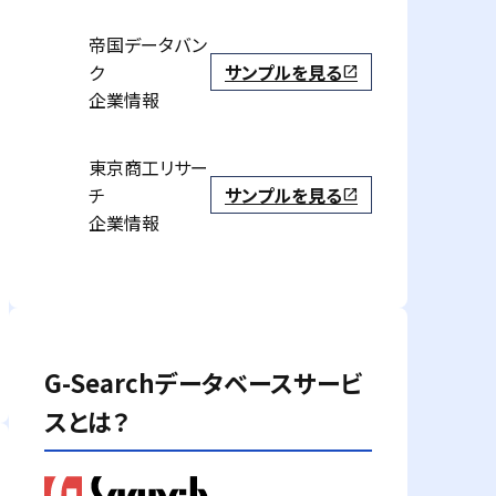
帝国データバン
ク
サンプルを見る
open_in_new
企業情報
東京商工リサー
チ
サンプルを見る
open_in_new
企業情報
G-Searchデータベースサービ
スとは？