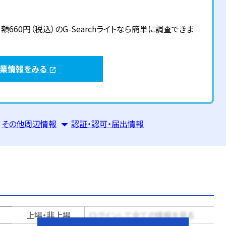
60円（税込）のG-Searchライトなら簡単に調査できま
企業情報をみる
open_in_new
その他周辺情報
認証・認可・届出情報
上場・非上場
ログインして全ての情報を見る