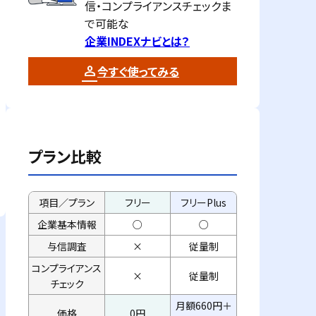
信・コンプライアンスチェックま
で可能な
企業INDEXナビとは？
今すぐ使ってみる
プラン比較
項目／プラン
フリー
フリーPlus
企業基本情報
○
○
与信調査
×
従量制
コンプライアンス
×
従量制
チェック
月額660円＋
価格
0円