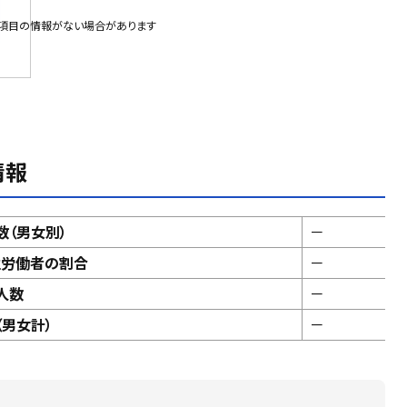
部項目の情報がない場合があります
情報
数（男女別）
－
性労働者の割合
－
人数
－
男女計）
－