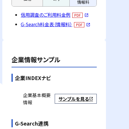
情報料
信用調査のご利用料金例
PDF
open_in_new
G-Search料金表（情報料）
PDF
open_in_new
企業情報サンプル
企業INDEXナビ
企業基本概要
サンプルを見る
open_in_new
情報
G-Search連携