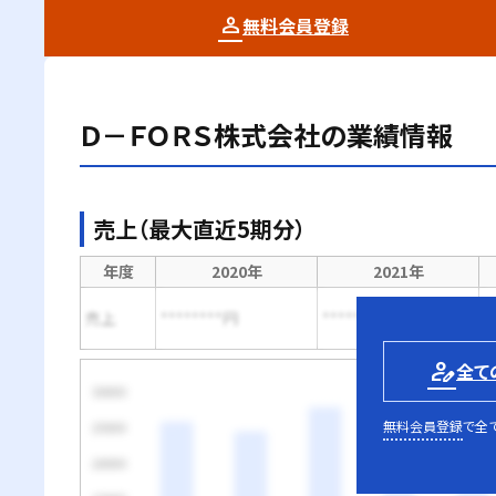
無料会員登録
Ｄ－ＦＯＲＳ株式会社
の業績情報
売上（最大直近5期分）
年度
2020年
2021年
売上
********円
********円
*
person_edit
全て
無料会員登録
で全