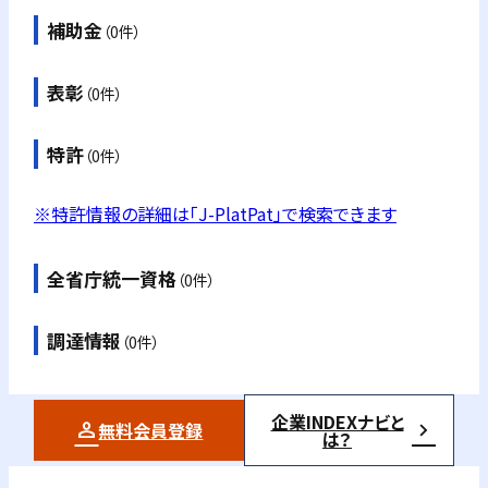
補助金
（0件）
表彰
（0件）
特許
（0件）
※特許情報の詳細は「J-PlatPat」で検索できます
全省庁統一資格
（0件）
調達情報
（0件）
企業INDEXナビと
無料会員登録
は？