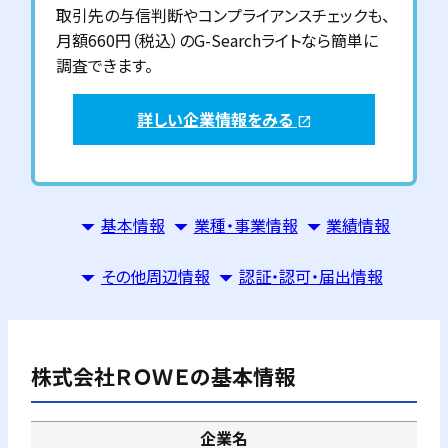
取引先の与信判断やコンプライアンスチェックも、
月額660円（税込）のG-Searchライトなら簡単に
調査できます。
詳しい企業情報をみる
open_in_new
基本情報
業種・事業情報
業績情報
その他周辺情報
認証・認可・届出情報
株式会社ＲＯＷＥ
の基本情報
企業名