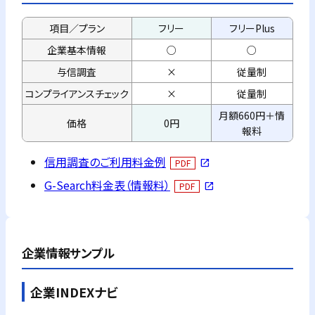
項目／プラン
フリー
フリーPlus
企業基本情報
○
○
与信調査
×
従量制
コンプライアンス
チェック
×
従量制
月額660円＋情
価格
0円
報料
信用調査のご利用料金例
PDF
open_in_new
G-Search料金表（情報料）
PDF
open_in_new
企業情報サンプル
企業INDEXナビ