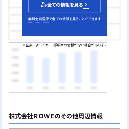
person_edit
全ての情報を見る
********円
無料会員登録
で全ての情報を見ることができます
********円
※企業によっては、一部項目の情報がない場合があります
株式会社ＲＯＷＥ
のその他周辺情報