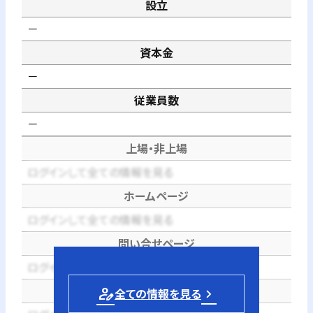
設立
－
資本金
－
従業員数
－
上場・非上場
ログインして全ての情報を見る
ホームページ
ログインして全ての情報を見る
問い合せページ
ログインして全ての情報を見る
電話番号
person_edit
全ての情報を見る