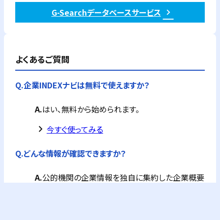
G-Searchデータベースサービス
よくあるご質問
Q.
企業INDEXナビは無料で使えますか？
A.
はい、無料から始められます。
keyboard_arrow_right
今すぐ使ってみる
Q.
どんな情報が確認できますか？
A.
公的機関の企業情報を独自に集約した企業概要
が全て確認できます。
フリーPlusプランなら、企業概要情報に加え、G-
Searchの提供するビジネス情報が購入できます。