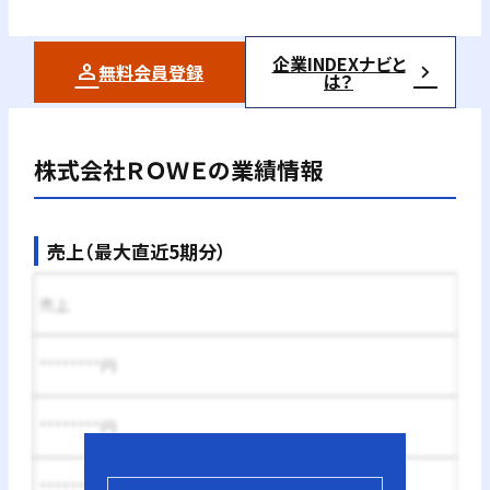
企業INDEXナビと
無料会員登録
は？
株式会社ＲＯＷＥ
の業績情報
売上（最大直近5期分）
売上
********円
********円
********円