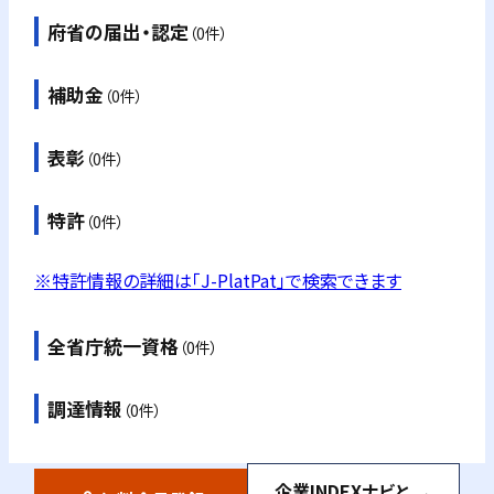
府省の届出・認定
（0件）
補助金
（0件）
表彰
（0件）
特許
（0件）
※特許情報の詳細は「J-PlatPat」で検索できます
全省庁統一資格
（0件）
調達情報
（0件）
企業INDEXナビと