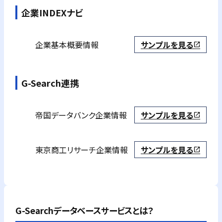
企業INDEXナビ
企業基本概要情報
サンプルを見る
open_in_new
G-Search連携
帝国データバンク
企業情報
サンプルを見る
open_in_new
東京商工リサーチ
企業情報
サンプルを見る
open_in_new
G-Searchデータベースサービスとは？