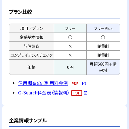
プラン比較
項目／プラン
フリー
フリーPlus
企業基本情報
○
○
与信調査
×
従量制
コンプライアンス
チェック
×
従量制
月額660円＋情
価格
0円
報料
信用調査のご利用料金例
PDF
open_in_new
G-Search料金表（情報料）
PDF
open_in_new
企業情報サンプル