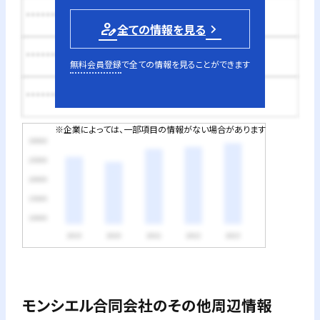
********円
person_edit
全ての情報を見る
********円
無料会員登録
で全ての情報を見ることができます
********円
※企業によっては、一部項目の情報がない場合があります
モンシエル合同会社
のその他周辺情報