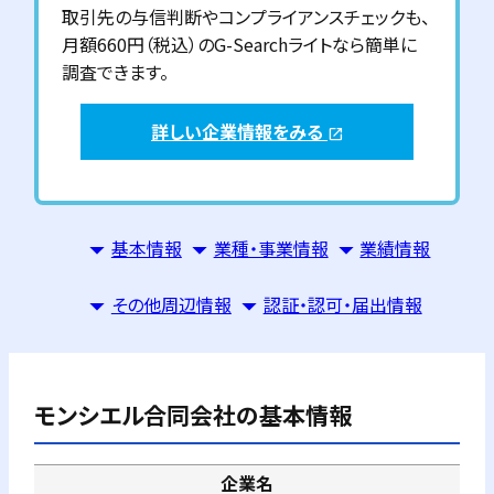
取引先の与信判断やコンプライアンスチェックも、
月額660円（税込）のG-Searchライトなら簡単に
調査できます。
詳しい企業情報をみる
open_in_new
基本情報
業種・事業情報
業績情報
その他周辺情報
認証・認可・届出情報
モンシエル合同会社
の基本情報
企業名