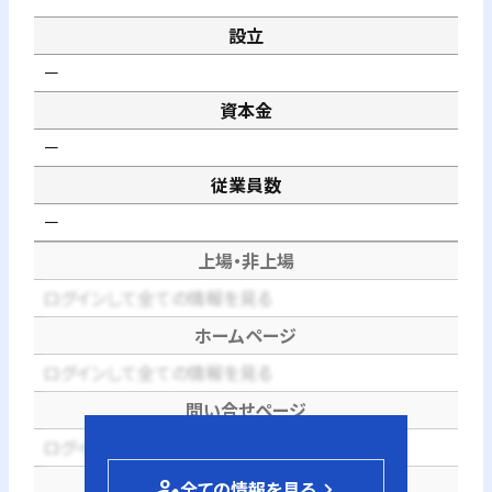
設立
－
資本金
－
従業員数
－
上場・非上場
ログインして全ての情報を見る
ホームページ
ログインして全ての情報を見る
問い合せページ
ログインして全ての情報を見る
電話番号
person_edit
全ての情報を見る